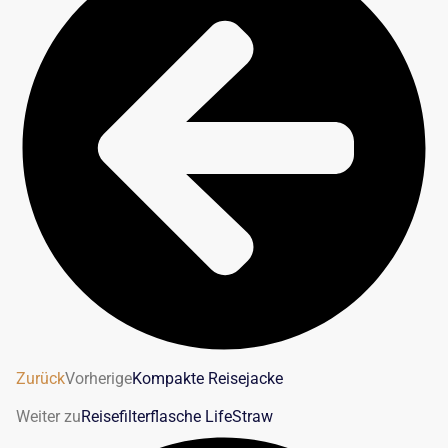
Zurück
Vorherige
Kompakte Reisejacke
Weiter zu
Reisefilterflasche LifeStraw