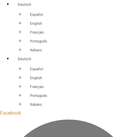
Zum
Deutsch
Inhalt
Español
springen
English
Français
Português
Italiano
Deutsch
Español
English
Français
Português
Italiano
Facebook