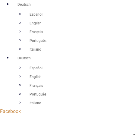
Zum
Deutsch
Inhalt
Español
springen
English
Français
Português
Italiano
Deutsch
Español
English
Français
Português
Italiano
Facebook