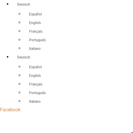
Zum
Deutsch
Inhalt
Español
springen
English
Français
Português
Italiano
Deutsch
Español
English
Français
Português
Italiano
Facebook