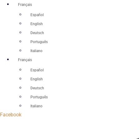
Aller
Français
au
Español
contenu
English
Deutsch
Português
Italiano
Français
Español
English
Deutsch
Português
Italiano
Facebook