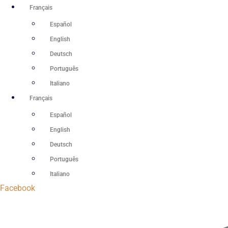
Aller
Français
au
Español
contenu
English
Deutsch
Português
Italiano
Français
Español
English
Deutsch
Português
Italiano
Facebook