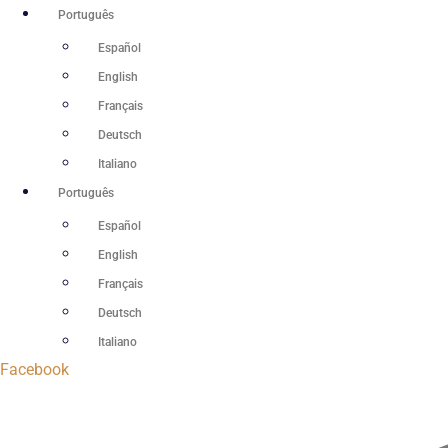
Ir
Português
para
Español
o
English
conteúdo
Français
Deutsch
Italiano
Português
Español
English
Français
Deutsch
Italiano
Facebook