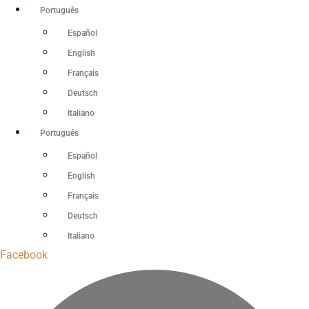
Ir
Português
para
Español
o
English
conteúdo
Français
Deutsch
Italiano
Português
Español
English
Français
Deutsch
Italiano
Facebook