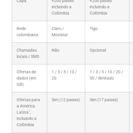
Capa
+200 países
+200 países
incluindo a
incluindo a
Colômbia
Colômbia
Rede
Claro /
Tigo
colombiana
Movistar
Chamadas
Não
Opcional
locais / SMS
Ofertas de
1 / 3 / 5 / 10 /
1 / 3 / 5 / 10 / 20 /
dados (em
20
50 / Ilimitado
GB)
Ofertas para
Sim (12 países)
Sim (17 países)
a América
Latina”,
incluindo a
Colômbia