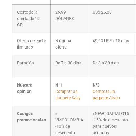
Coste de la
26,99
US$ 26,00
oferta de 10
DÓLARES
GB
Oferta de coste
Ninguna
49,00 US$ / 15 días
ilimitado
oferta
Duración
De 7 a 30 días
De 3 a 30 días
Nuestra
N°1
N°3
opinión
Comprar un
Comprar un
paquete Saily
paquete Airalo
Códigos
»
«NEWTOAIRALO15
promocionales
VMCOLOMBIA
-15% de descuento
-10% de
para nuevos
descuento
usuarios