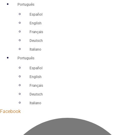
Ir
Português
para
Español
o
English
conteúdo
Français
Deutsch
Italiano
Português
Español
English
Français
Deutsch
Italiano
Facebook