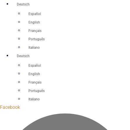
Zum
Deutsch
Inhalt
Español
springen
English
Français
Português
Italiano
Deutsch
Español
English
Français
Português
Italiano
Facebook