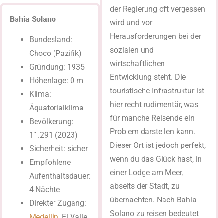
der Regierung oft vergessen
Bahia Solano
wird und vor
Herausforderungen bei der
Bundesland:
sozialen und
Choco (Pazifik)
wirtschaftlichen
Gründung: 1935
Entwicklung steht. Die
Höhenlage: 0 m
touristische Infrastruktur ist
Klima:
hier recht rudimentär, was
Äquatorialklima
für manche Reisende ein
Bevölkerung:
Problem darstellen kann.
11.291 (2023)
Dieser Ort ist jedoch perfekt,
Sicherheit: sicher
wenn du das Glück hast, in
Empfohlene
einer Lodge am Meer,
Aufenthaltsdauer:
abseits der Stadt, zu
4 Nächte
übernachten. Nach Bahia
Direkter Zugang:
Solano zu reisen bedeutet
Medellín
, El Valle,