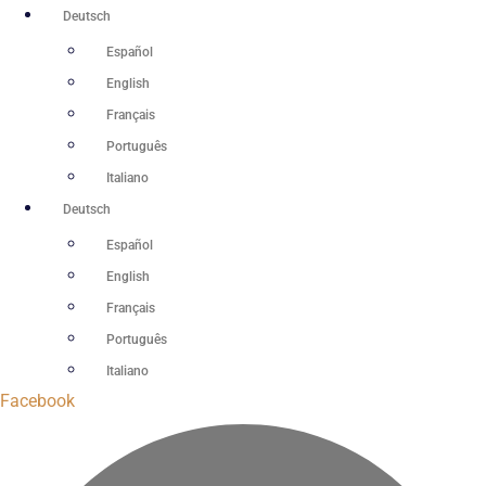
Zum
Deutsch
Inhalt
Español
springen
English
Français
Português
Italiano
Deutsch
Español
English
Français
Português
Italiano
Facebook