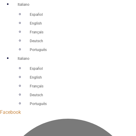
Vai
Italiano
al
Español
contenuto
English
Français
Deutsch
Português
Italiano
Español
English
Français
Deutsch
Português
Facebook