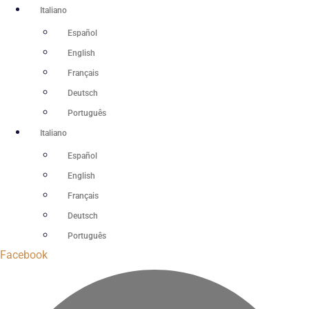
Vai
Italiano
al
Español
contenuto
English
Français
Deutsch
Português
Italiano
Español
English
Français
Deutsch
Português
Facebook