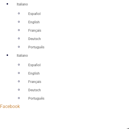
Vai
Italiano
al
Español
contenuto
English
Français
Deutsch
Português
Italiano
Español
English
Français
Deutsch
Português
Facebook