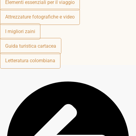
Elementi essenziali per il viaggio
Attrezzature fotografiche e video
I migliori zaini
Guida turistica cartacea
Letteratura colombiana