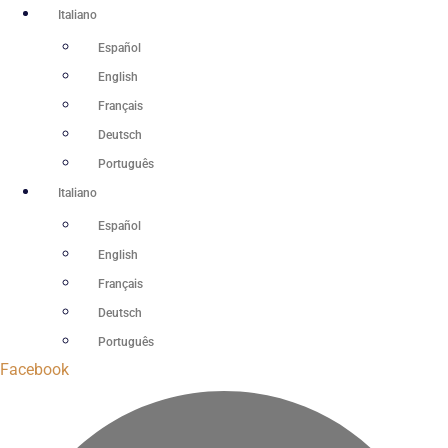
Vai
Italiano
al
Español
contenuto
English
Français
Deutsch
Português
Italiano
Español
English
Français
Deutsch
Português
Facebook