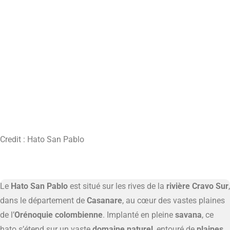
Credit : Hato San Pablo
Le
Hato San Pablo
est situé sur les rives de la
rivière Cravo Sur
,
dans le département de
Casanare
, au cœur des vastes plaines
de l’
Orénoquie colombienne
. Implanté en pleine
savana
, ce
hato s’étend sur un vaste
domaine naturel
, entouré de
plaines,