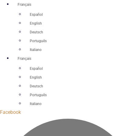
Aller
Français
au
Español
contenu
English
Deutsch
Português
Italiano
Français
Español
English
Deutsch
Português
Italiano
Facebook