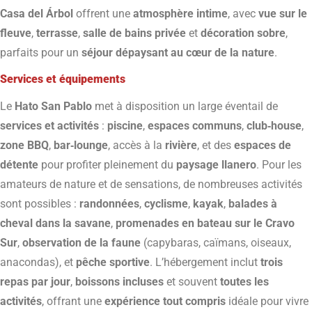
Casa del Árbol
offrent une
atmosphère intime
, avec
vue sur le
fleuve
,
terrasse
,
salle de bains privée
et
décoration sobre
,
parfaits pour un
séjour dépaysant au cœur de la nature
.
Services et équipements
Le
Hato San Pablo
met à disposition un large éventail de
services et activités
:
piscine
,
espaces communs
,
club‑house
,
zone BBQ
,
bar‑lounge
, accès à la
rivière
, et des
espaces de
détente
pour profiter pleinement du
paysage llanero
. Pour les
amateurs de nature et de sensations, de nombreuses activités
sont possibles :
randonnées
,
cyclisme
,
kayak
,
balades à
cheval dans la savane
,
promenades en bateau sur le Cravo
Sur
,
observation de la faune
(capybaras, caïmans, oiseaux,
anacondas), et
pêche sportive
. L’hébergement inclut
trois
repas par jour
,
boissons incluses
et souvent
toutes les
activités
, offrant une
expérience tout compris
idéale pour vivre