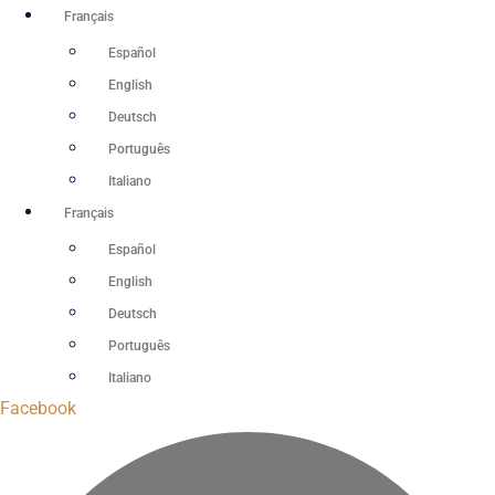
Aller
Français
au
Español
contenu
English
Deutsch
Português
Italiano
Français
Español
English
Deutsch
Português
Italiano
Facebook