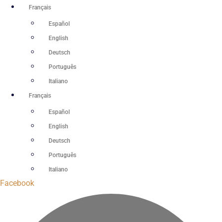
Aller
Français
au
Español
contenu
English
Deutsch
Português
Italiano
Français
Español
English
Deutsch
Português
Italiano
Facebook