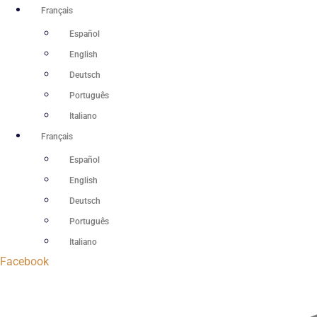
Aller
Français
au
Español
contenu
English
Deutsch
Português
Italiano
Français
Español
English
Deutsch
Português
Italiano
Facebook