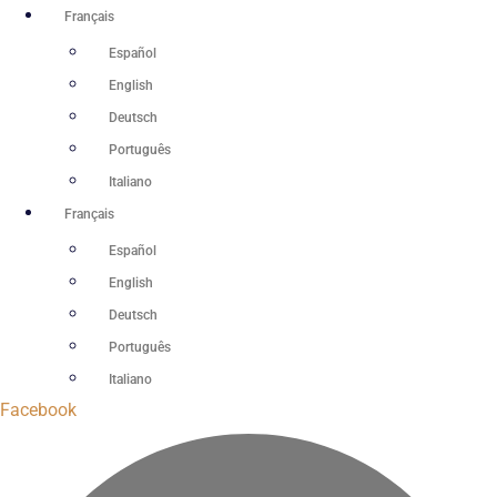
Aller
Français
au
Español
contenu
English
Deutsch
Português
Italiano
Français
Español
English
Deutsch
Português
Italiano
Facebook