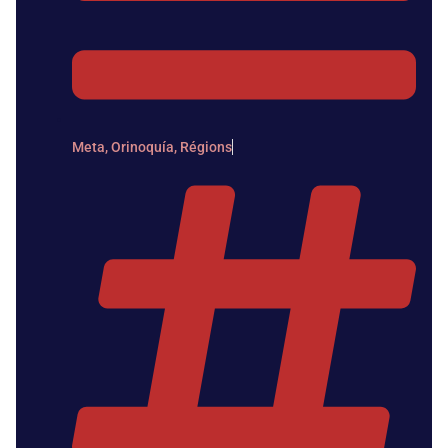
Meta
,
Orinoquía
,
Régions