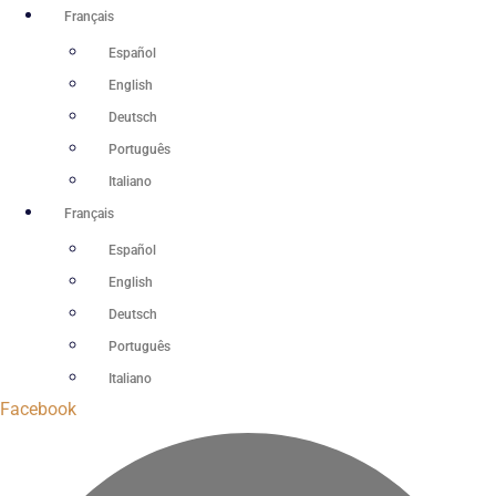
Aller
Français
au
Español
contenu
English
Deutsch
Português
Italiano
Français
Español
English
Deutsch
Português
Italiano
Facebook