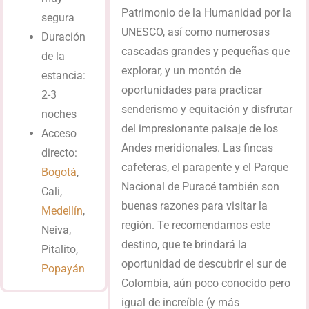
Patrimonio de la Humanidad por la
segura
UNESCO, así como numerosas
Duración
cascadas grandes y pequeñas que
de la
explorar, y un montón de
estancia:
oportunidades para practicar
2-3
senderismo y equitación y disfrutar
noches
del impresionante paisaje de los
Acceso
Andes meridionales. Las fincas
directo:
cafeteras, el parapente y el Parque
Bogotá
,
Nacional de Puracé también son
Cali,
buenas razones para visitar la
Medellín
,
región. Te recomendamos este
Neiva,
destino, que te brindará la
Pitalito,
oportunidad de descubrir el sur de
Popayán
Colombia, aún poco conocido pero
igual de increíble (y más