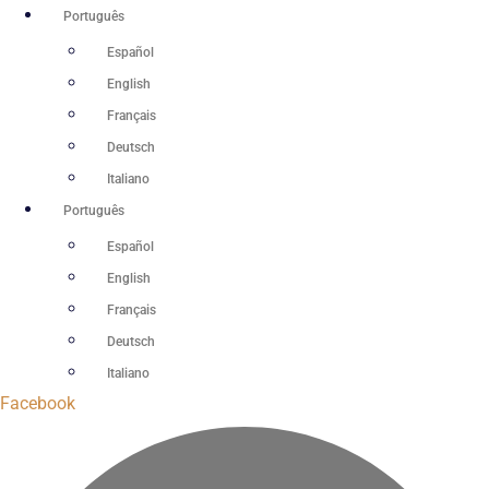
Ir
Português
para
Español
o
English
conteúdo
Français
Deutsch
Italiano
Português
Español
English
Français
Deutsch
Italiano
Facebook