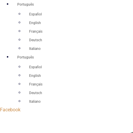
Ir
Português
para
Español
o
English
conteúdo
Français
Deutsch
Italiano
Português
Español
English
Français
Deutsch
Italiano
Facebook