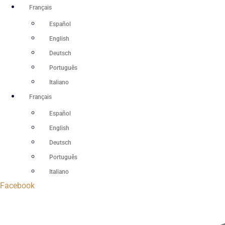
Aller
Français
au
Español
contenu
English
Deutsch
Português
Italiano
Français
Español
English
Deutsch
Português
Italiano
Facebook