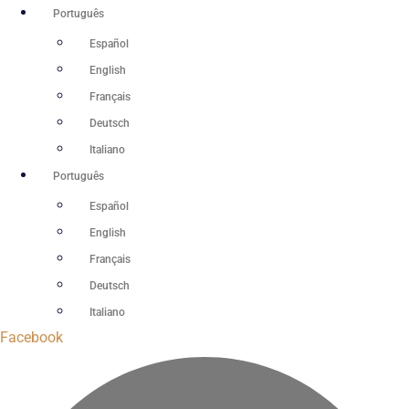
Ir
Português
para
Español
o
English
conteúdo
Français
Deutsch
Italiano
Português
Español
English
Français
Deutsch
Italiano
Facebook