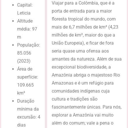
Viajar para a Colômbia, que é a
Capital:
porta de entrada para a maior
Leticia
floresta tropical do mundo, com
Altitude
mais de 6,7 milhões de km² (4,23
média: 97
milhões de km², maior do que a
m
União Europeia), e ficar de fora
População:
seria quase uma ofensa aos
85.056
amantes da natureza. Além de sua
(2023)
excepcional biodiversidade, a
Área de
Amazônia abriga o majestoso Rio
superfície:
Amazonas e é um refúgio para
109.665
comunidades indígenas cuja
km²
cultura e tradições são
Duração
fascinantemente únicas. Para nós,
mínima da
explorar a Amazônia vai muito
excursão: 4
além do comum; vale a pena o
dias