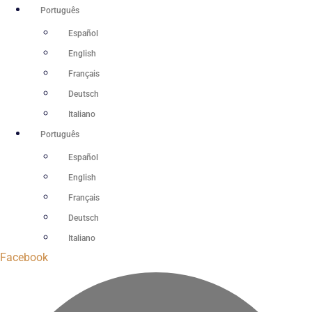
Ir
Português
para
Español
o
English
conteúdo
Français
Deutsch
Italiano
Português
Español
English
Français
Deutsch
Italiano
Facebook