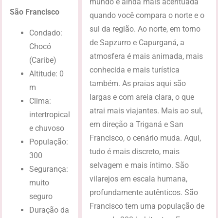
mundo é ainda mais acentuada
São Francisco
quando você compara o norte e o
sul da região. Ao norte, em torno
Condado:
de Sapzurro e Capurganá, a
Chocó
atmosfera é mais animada, mais
(Caribe)
conhecida e mais turística
Altitude: 0
também. As praias aqui são
m
largas e com areia clara, o que
Clima:
atrai mais viajantes. Mais ao sul,
intertropical
em direção a Triganá e San
e chuvoso
Francisco, o cenário muda. Aqui,
População:
tudo é mais discreto, mais
300
selvagem e mais íntimo. São
Segurança:
vilarejos em escala humana,
muito
profundamente autênticos. São
seguro
Francisco tem uma população de
Duração da