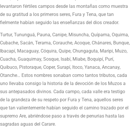
levantaron fértiles campos desde las montañas como muestra
de su gratitud a los primeros seres, Fura y Tena, que tan
fielmente habían seguido las enseñanzas del dios creador.
Turtur, Tununguá, Pauna, Canipe, Misuncha, Quípama, Oquima,
Cubache, Sacán, Terama, Corauche, Acoque, Chánares, Bunque,
Ibacapí, Macaguay, Cóquira, Quipe, Chungaguta, Maripi, Muzo,
Cuacha, Guaquimay, Sosque, Isabí, Miabe, Boquipí, Purí,
Quibuco, Pistoraque, Coper, Surapí, Itoco, Yanaca, Ancanay,
Otanche… Estos nombres sonaban como tantos tributos, cada
uno llevaba consigo la historia de la devoción de los Muzos a
sus antepasados divinos. Cada campo, cada valle era testigo
de la grandeza de su respeto por Fura y Tena, aquellos seres
que tan valientemente habían seguido el camino trazado por el
supremo Are, abriéndose paso a través de penurias hasta las
sagradas aguas del Carare.