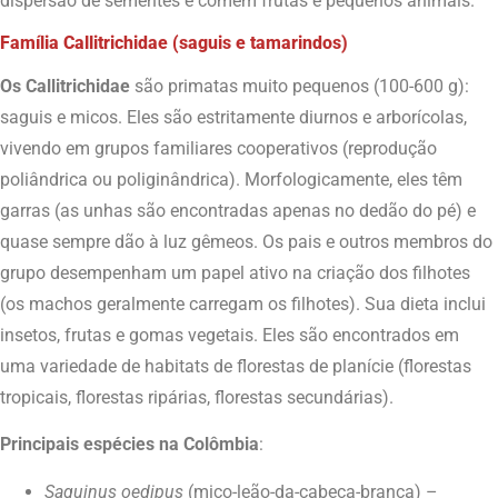
dispersão de sementes e comem frutas e pequenos animais.
Família Callitrichidae (saguis e tamarindos)
Os Callitrichidae
são primatas muito pequenos (100-600 g):
saguis e micos. Eles são estritamente diurnos e arborícolas,
vivendo em grupos familiares cooperativos (reprodução
poliândrica ou poliginândrica). Morfologicamente, eles têm
garras (as unhas são encontradas apenas no dedão do pé) e
quase sempre dão à luz gêmeos. Os pais e outros membros do
grupo desempenham um papel ativo na criação dos filhotes
(os machos geralmente carregam os filhotes). Sua dieta inclui
insetos, frutas e gomas vegetais. Eles são encontrados em
uma variedade de habitats de florestas de planície (florestas
tropicais, florestas ripárias, florestas secundárias).
Principais espécies na Colômbia
:
Saguinus oedipus
(mico-leão-da-cabeça-branca) –