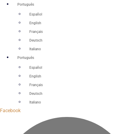
Ir
Português
para
Español
o
English
conteúdo
Français
Deutsch
Italiano
Português
Español
English
Français
Deutsch
Italiano
Facebook