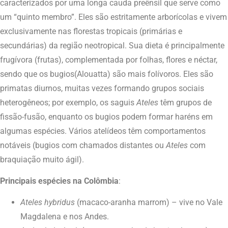
caracterizados por uma longa cauda preênsil que serve como
um “quinto membro”. Eles são estritamente arborícolas e vivem
exclusivamente nas florestas tropicais (primárias e
secundárias) da região neotropical. Sua dieta é principalmente
frugívora
(frutas), complementada por folhas, flores e néctar,
sendo que os bugios
(Alouatta
) são mais folívoros. Eles são
primatas diurnos, muitas vezes formando grupos sociais
heterogêneos; por exemplo, os saguis
Ateles
têm grupos de
fissão-fusão, enquanto os bugios podem formar haréns em
algumas espécies. Vários atelídeos têm comportamentos
notáveis (bugios com chamados distantes ou
Ateles
com
braquiação muito ágil).
Principais espécies na Colômbia
:
Ateles hybridus
(macaco-aranha marrom) – vive no Vale
Magdalena e nos Andes.