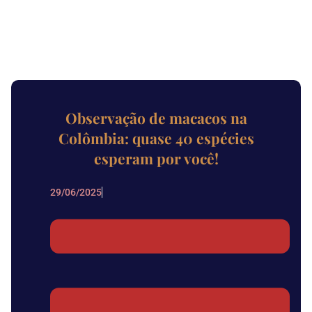
Observação de macacos na
Colômbia: quase 40 espécies
esperam por você!
29/06/2025