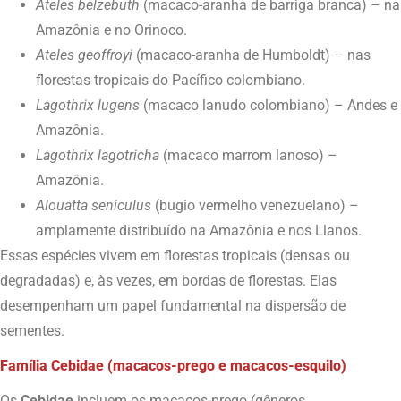
Ateles belzebuth
(macaco-aranha de barriga branca) – na
Amazônia e no Orinoco.
Ateles geoffroyi
(macaco-aranha de Humboldt) – nas
florestas tropicais do Pacífico colombiano.
Lagothrix lugens
(macaco lanudo colombiano) – Andes e
Amazônia.
Lagothrix lagotricha
(macaco marrom lanoso) –
Amazônia.
Alouatta seniculus
(bugio vermelho venezuelano) –
amplamente distribuído na Amazônia e nos Llanos.
Essas espécies vivem em florestas tropicais (densas ou
degradadas) e, às vezes, em bordas de florestas. Elas
desempenham um papel fundamental na dispersão de
sementes.
Família Cebidae (macacos-prego e macacos-esquilo)
Os
Cebidae
incluem os macacos-prego (gêneros