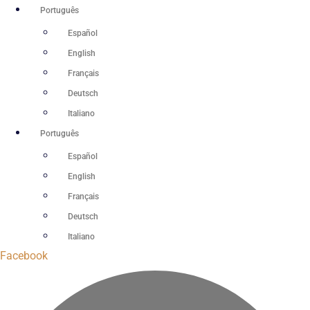
Ir
Português
para
Español
o
English
conteúdo
Français
Deutsch
Italiano
Português
Español
English
Français
Deutsch
Italiano
Facebook